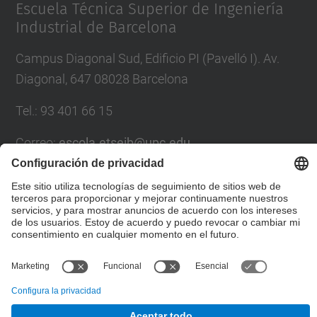
Escuela Técnica Superior de Ingeniería
Industrial de Barcelona
Campus Diagonal Sud, Edificio PI (Pavelló I). Av.
Diagonal, 647 08028 Barcelona
Tel.
:
93 401 66 15
Correo
:
escola.etseib@upc.edu
Directorio UPC
Formulario de contacto
© UPC
Departamento de Ingeniería de Sistemas,
Automática e Informática Industrial. ESAII.