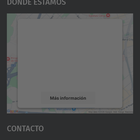
Dónde Estamos
Necesitamos su consentimiento
para cargar el servicio Google
Maps.
Utilizamos un servicio de terceros para
incrustar contenido de mapas que puede
recopilar datos sobre su actividad. Le
rogamos que revise los detalles y acepte el
servicio para ver este mapa.
Más información
Aceptar
Contacto
powered by
Usercentrics Consent
Management Platform