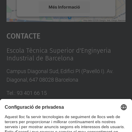
Més Informació
Accepta
Contacte
powered by
Usercentrics Consent
Management Platform
Escola Tècnica Superior d'Enginyeria
Industrial de Barcelona
Campus Diagonal Sud, Edifici PI (Pavelló I). Av.
Diagonal, 647 08028 Barcelona
Tel.
:
93 401 66 15
E-mail
:
escola.etseib@upc.edu
Directori UPC