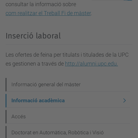
consultar la informació sobre
com realitzar el Treball Fi de màster
.
Inserció laboral
Les ofertes de feina per titulats i titulades de la UPC
es gestionen a través de
http://alumni.upc.edu.
N
Informació general del màster
a
Informació acadèmica
v
e
Accés
g
Doctorat en Automàtica, Robòtica i Visió
a